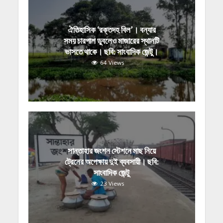
ঐতিহাসিক ‘রক্তদহ বিল’। বন্যার
সময় চারপাশ ডুবলেও মাজারের স্থানটি
ভাসতে থাকে। ছবি: সাংবাদিক জেন্টু।
64 Views
সান্তাহার জংশন স্টেশনে মাছ নিয়ে
ট্রেনের অপেক্ষায় দুই ব্যবসায়ী। ছবি:
সাংবাদিক জেন্টু
23 Views