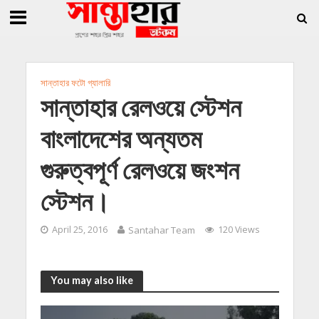
»
»
ি জিললুর, সাধারণ সম্পাদক সোহাগ
সান্তাহারে হেরোইনসহ যুবক গ্রেফতার
সান্তাহারে 
সান্তাহার ফটো গ্যালারি
সান্তাহার রেলওয়ে স্টেশন
বাংলাদেশের অন্যতম
গুরুত্বপূর্ণ রেলওয়ে জংশন
স্টেশন।
April 25, 2016
Santahar Team
120 Views
You may also like