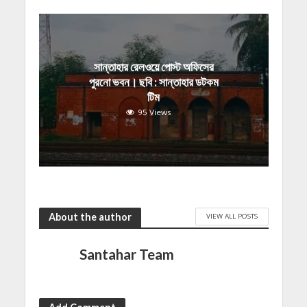
সান্তাহার রেলওয়ে পোস্ট অফিসের
পুরনো ভবন। ছবি : সান্তাহার ডটকম
টিম
95 Views
About the author
VIEW ALL POSTS
Santahar Team