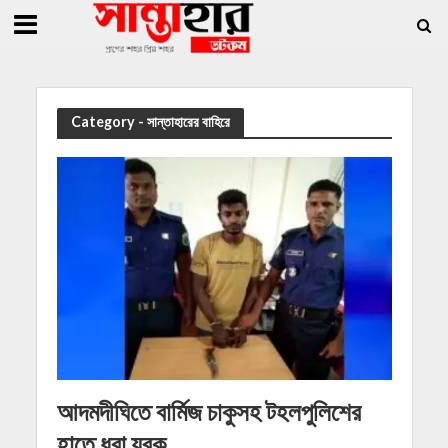
»
»
ুর, সাধারণ সম্পাদক সোহাগ
সান্তাহারে হেরোইনসহ যুবক গ্রেফতার
সান্তাহারে খাদ্য ব
Category - সান্তাহারের বাহিরে
আদমদীঘিতে বার্মিজ চাকুসহ টহলপুলিশের
হাতে ধরা যুবক