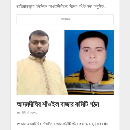
ছাতিয়ানগ্রাম ইউনিয়ন আওয়ামীলীগের বিশেষ বর্ধিত সভা অনুষ্ঠিত...
বিস্তারিত
আদমদীঘির শাঁওইল বাজার কমিটি গঠন
85 Views
বগুড়ার আদমদীঘির শাঁওইল বাজার কমিটি গঠন করা হয়েছে।শুক্রবার...