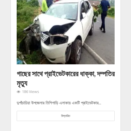
গাছের সাথে প্রাইভেটকারের ধাক্কা, দম্পতির
মৃত্যু
186 Views
দুপাঁচাচিয়া উপজেলার তিশিগাড়ি এলাকায় একটি প্রাইভেটকার...
বিস্তারিত