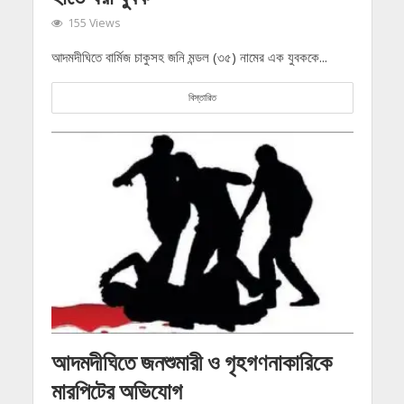
155 Views
আদমদীঘিতে বার্মিজ চাকুসহ জনি মন্ডল (৩৫) নামের এক যুবককে...
বিস্তারিত
আদমদীঘিতে জনশুমারী ও গৃহগণনাকারিকে
মারপিটের অভিযোগ