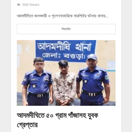
366 Views
আদমদীঘিতে জনশুমারী ও গৃহগণনাকারিকে মারপিটের ঘটনায় থানায়...
বিস্তারিত
আদমদীঘিতে ৫০ গ্রাম গাঁজাসহ যুবক
গ্রেপ্তার