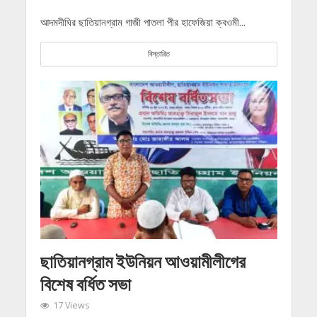
আদমদীঘির ছাতিয়ানগ্রাম গাজী পাতলা পীর হাফেজিয়া ক্বওমী...
বিস্তারিত
ছাতিয়ানগ্রাম ইউনিয়ন আওয়ামীলীগের
বিশেষ বর্ধিত সভা
17 Views