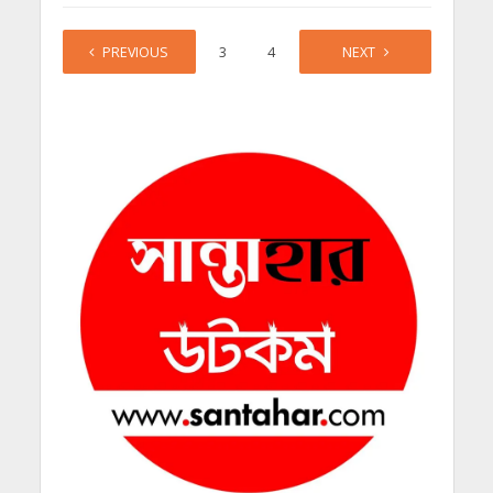
PREVIOUS
1
2
3
4
…
NEXT
17