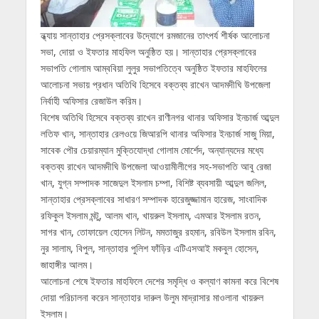
ন্ধ্যায় সান্তাহার প্রেসক্লাবের উদ্যোগে রমজানের তাৎপর্য শীর্ষক আলোচনা
সভা, দোয়া ও ইফতার মাহফিল অনুষ্ঠিত হয়। সান্তাহার প্রেসক্লাবের
সভাপতি গোলাম আম্ববিয়া লুলুর সভাপতিত্বে অনুষ্ঠিত ইফতার মাহফিলের
আলোচনা সভায় প্রধান অতিথি হিসেবে বক্তব্য রাখেন আদমদীঘি উপজেলা
নির্বাহী অফিসার রেজাউল করিম।
বিশেষ অতিথি হিসেবে বক্তব্য রাখেন রাণীনগর থানার অফিসার ইনচার্জ আব্দুল
লতিফ খান, সান্তাহার রেলওয়ে জিআরপি থানার অফিসার ইনচার্জ সাজু মিয়া,
সাবেক পৌর চেয়ারম্যান মুক্তিযোদ্ধা গোলাম মোর্শেদ, অন্যান্যদের মধ্যে
বক্তব্য রাখেন আদমদীঘি উপজেলা আওয়ামীলীগের সহ-সভাপতি আবু রেজা
খান, যুগ্ন সম্পাদক সাজেদুল ইসলাম চম্পা, বিশিষ্ট ব্যবসায়ী আব্দুল জলিল,
সান্তাহার প্রেসক্লাবের সাধারণ সম্পাদক হারেজুজ্জামান হারেজ, সাংবাদিক
রফিকুল ইসলাম মন্টু, আলম খান, খায়রুল ইসলাম, এমআর ইসলাম রতন,
সাগর খান, তোফায়েল হোসেন লিটন, মমতাজুর রহমান, রবিউল ইসলাম রবিন,
নুর সালাম, বিপুল, সান্তাহার পুলিশ ফাঁড়ির এটিএসআই মকবুল হোসেন,
জাহাঙ্গীর আলম।
আলোচনা শেষে ইফতার মাহফিলে দেশের সমৃদ্ধি ও কল্যাণ কামনা করে বিশেষ
দোয়া পরিচালনা করেন সান্তাহার দারুল উলুম মাদ্রাসার মাওলানা খায়রুল
ইসলাম।