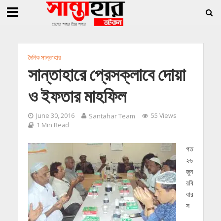
»
»
 জিললুর, সাধারণ সম্পাদক সোহাগ
সান্তাহারে হেরোইনসহ যুবক গ্রেফতার
সান্তাহারে খ
দৈনিক সান্তাহার
সান্তাহারে প্রেসক্লাবে দোয়া
ও ইফতার মাহফিল
June 30, 2016
Santahar Team
55 Views
1 Min Read
গত
২৬
জুন
রবি
বার
স