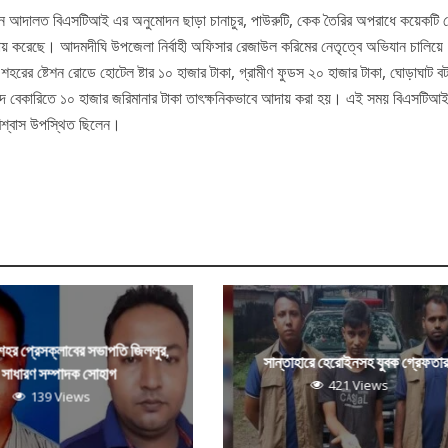
ম্যমান আদালত বিএসটিআই এর অনুমোদন ছাড়া চানাচুর, পাউরুটি, কেক তৈরির অপরাধে কয়েকটি
ায় করেছে। আদমদীঘি উপজেলা নির্বাহী অফিসার রেজাউল করিমের নেতৃত্বে অভিযান চালিয়ে
শহরের ষ্টেশন রোডে হোটেল ষ্টার ১০ হাজার টাকা, গ্রামীণ ফুডস ২০ হাজার টাকা, ঘোড়াঘাট ব
াদ বেকারিতে ১০ হাজার জরিমানার টাকা তাৎক্ষনিকভাবে আদায় করা হয়। এই সময় বিএসটিআই
বিশ্বাস উপস্থিত ছিলেন।
 শহর প্রেসক্লাবের সভাপতি জিললুর,
সান্তাহারে হেরোইনসহ যুবক গ্রেফতা
সাধারণ সম্পাদক সোহাগ
421 Views
139 Views