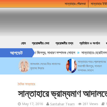
সান্তাহার পৌরসভা
সান্তাহার ইউ
হোম
প্রয়োজনীয় সেবা
প্রয়োজনীয় তথ্য
প্রতিষ্ঠান ও সংগঠন
»
আপডেট
 শহর প্রেসক্লাবের সভাপতি জিললুর, সাধারণ সম্পাদক সোহাগ
সান্তাহারে হেরোইনসহ যু
সান্তাহার শহর প্রেসক্লাবের
মালগুদাম সেডের নিচে মাতালের
সভাপতি জিললুর, সাধারণ
মৃতদেহ উদ্ধার
সম্পাদক সোহাগ
দৈনিক সান্তাহার
সান্তাহারে ভ্রাম্যমাণ আদাল
May 17, 2016
Santahar Team
261 Views