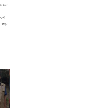
 দোকানে
টতলী
 বগুড়া
র