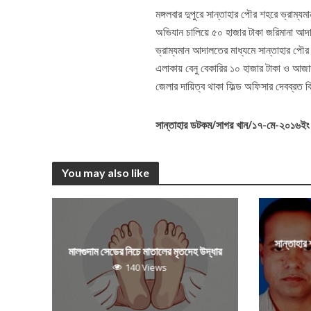
মঙ্গলবার দুপুরে সান্তাহার পৌর শহরে ভ্রা
অভিযান চালিয়ে ৫০ হাজার টাকা জরিমানা আদ
ভ্রাম্যমান আদালতের মাধ্যমে সান্তাহার পৌর 
এলাকায় বেনু বেকারির ১০ হাজার টাকা ও আজ
জেলার দায়িত্ব থাকা ফিল্ড অফিসার দেবব্রত 
সান্তাহার ডটকম/সাগর খান/১৭-মে-২০১৬ইং
You may also like
সান্তাহার
মালগুদাম সেডের নিচে মাতালের মৃতদেহ উদ্ধার
140 Views