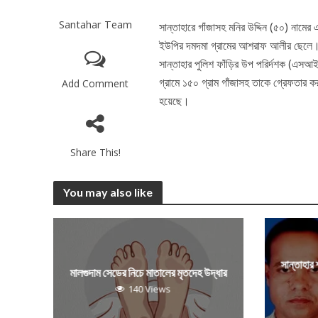
Santahar Team
সান্তাহারে গাঁজাসহ মনির উদ্দিন (৫০) নামের
ইউপির দমদমা গ্রামের আশরাফ আলীর ছেলে। স
সান্তাহার পুলিশ ফাঁড়ির উপ পরির্দশক (এসআ
গ্রামে ১৫০ গ্রাম গাঁজাসহ তাকে গ্রেফতার 
Add Comment
হয়েছে।
Share This!
You may also like
সান্তাহার
মালগুদাম সেডের নিচে মাতালের মৃতদেহ উদ্ধার
140 Views