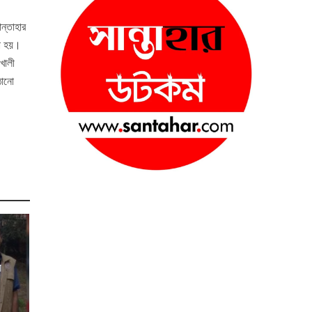
ন্তাহার
রা হয়।
খালী
ঠানো
র