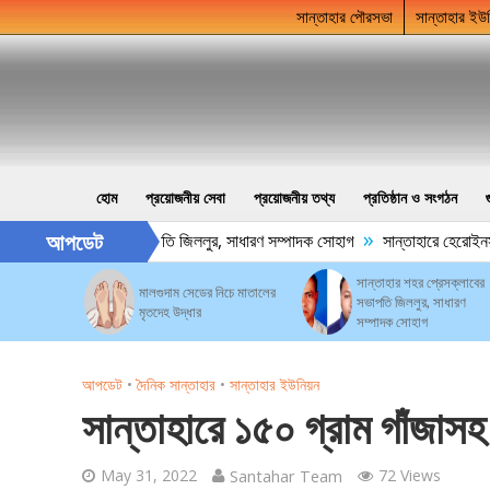
সান্তাহার পৌরসভা
সান্তাহার ইউ
হোম
প্রয়োজনীয় সেবা
প্রয়োজনীয় তথ্য
প্রতিষ্ঠান ও সংগঠন
»
আপডেট
হার শহর প্রেসক্লাবের সভাপতি জিললুর, সাধারণ সম্পাদক সোহাগ
সান্তাহারে হেরোইনসহ
সান্তাহার শহর প্রেসক্লাবের
মালগুদাম সেডের নিচে মাতালের
সভাপতি জিললুর, সাধারণ
মৃতদেহ উদ্ধার
সম্পাদক সোহাগ
আপডেট
•
দৈনিক সান্তাহার
•
সান্তাহার ইউনিয়ন
সান্তাহারে ১৫০ গ্রাম গাঁজাসহ
May 31, 2022
Santahar Team
72 Views