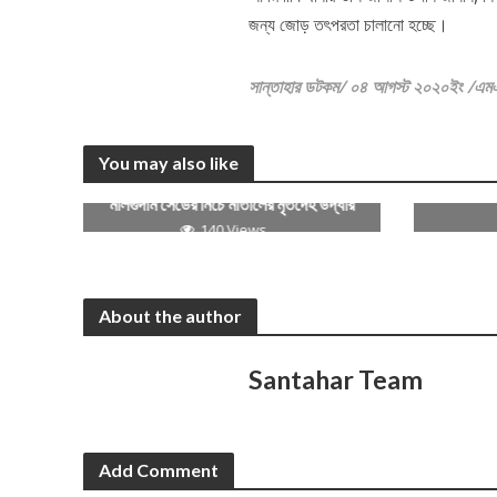
জন্য জোড় তৎপরতা চালানো হচ্ছে।
সান্তাহার ডটকম/ ০৪ আগস্ট ২০২০ইং /এম
You may also like
সান্তাহার
মালগুদাম সেডের নিচে মাতালের মৃতদেহ উদ্ধার
140 Views
About the author
Santahar Team
Add Comment