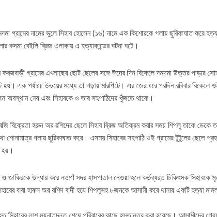
মদমা গ্রামের নামের ভুলে সিহাব হোসেন (১৬) নামে এক কিশোরকে গলায় ছুরিকাঘাত করে হত্য
লার কদমা বেইলি ব্রিজ এলাকায় এ হত্যাকান্ডের ঘটনা ঘটে।
ঘির করজবাড়ী গ্রামের এখলাছের ছোট ছেলের সঙ্গে ঈদের দিন বিকেলে দমদমা উত্তর পাড়ার সো
 হয়। এক পর্যায়ে উভয়ের মধ্যে তা গড়ায় মারপিটে। এর জের ধরে পরদিন রবিবার বিকেলে ও
 অবস্থান নেয় এবং সিহাবকে ও তার সহপাঠিদের খুঁজতে থাকে।
র সবজি বিক্রেতা হরুন অর রশিদের ছেলে সিহাব ব্রিজ অতিক্রম করার সময় শিপলু তাকে ডেকে ত
থা শোনামাত্র গলায় ছুরিকাঘাত করে। এসময় সিহাবের সহপাঠি ওই গ্রামের টুটুলের ছেলে প্র
ত হয়।
 ও জাকিরকে উদ্ধার করে নওগাঁ সদর হাসপাতাল নেওয়া হলে কর্তব্যরত চিকিৎসক সিহাবকে ম
হাবের বাবা হারুন অর রশিদ বাদী হয়ে শিপলুসহ ৮জনকে আসামী করে থানায় একটি হত্যা মামল
িহত সিহাবের লাশ ময়নাতদন্ত শেষে পরিবারের কাছে হস্তান্তর করা হয়েছে। আসামীদের গ্র