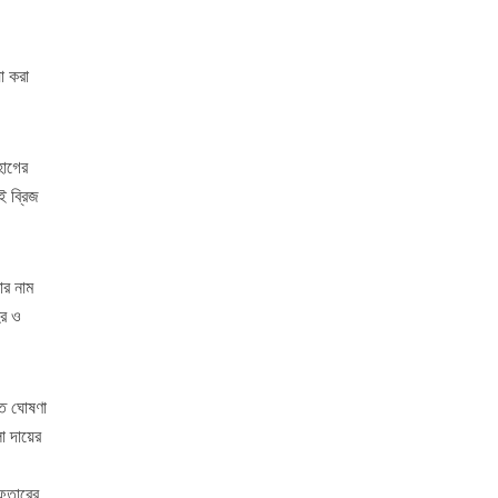
া করা
হাগের
ই ব্রিজ
ার নাম
হর ও
ৃত ঘোষণা
া দায়ের
েফতারের