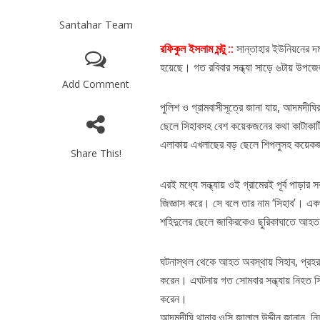
Santahar Team
রফিকুল ইসলাম মন্টু ::
সান্তাহার ইউনিয়নের দ
হয়েছে। গত রবিবার সন্ধ্যা সাড়ে ৬টায় উপজে
Add Comment
পুলিশ ও গ্রামবাসীসূত্রে জানা যায়, আদমদী
ছেলে সিহাবসহ বেশ কয়েকজনের কথা কাটাকাটি
এলাকায় এখলাছের বড় ছেলে শিপলুসহ কয়েকজন
Share This!
এরই মধ্যে সন্ধ্যায় ওই গ্রামেরই পূর্ব পাড়া
জিজ্ঞাস করে। সে বলে তার নাম ‘সিহাব’। এক
শহিদুলের ছেলে জাকিরকেও ছুরিকাঘাতে আহ
ঘটনাস্থল থেকে আহত অবস্থায় সিহাব, প্রহর
করেন। এঘটনায় গত সোমবার সন্ধ্যায় নিহত সি
করেন।
আদমদীঘি থানার ওসি জালাল উদ্দীন জানান, ন