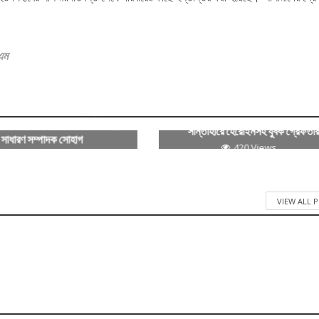
এম
 শহর প্রেসক্লাবের সভাপতি জিললুর,
সান্তাহারে হেরোইনসহ যুবক গ্রেফতা
সাধারণ সম্পাদক সোহাগ
420 Views
137 Views
VIEW ALL 