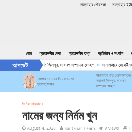
সান্তাহার পৌরসভা
সান্তাহার ইউ
হোম
প্রয়োজনীয় সেবা
প্রয়োজনীয় তথ্য
প্রতিষ্ঠান ও সংগঠন
»
আপডেট
হার শহর প্রেসক্লাবের সভাপতি জিললুর, সাধারণ সম্পাদক সোহাগ
সান্তাহারে হেরোইনসহ
সান্তাহার শহর প্রেসক্লাবের
মালগুদাম সেডের নিচে মাতালের
সভাপতি জিললুর, সাধারণ
মৃতদেহ উদ্ধার
সম্পাদক সোহাগ
দৈনিক সান্তাহার
নামের জন্য নির্মম খুন
August 4, 2020
Santahar Team
8 Views
1